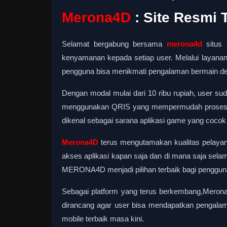
Merona4D
: Site Resmi
Selamat bergabung bersama
merona4d
situs
kenyamanan kepada setiap user. Melalui layana
pengguna bisa menikmati pengalaman bermain de
Dengan modal mulai dari 10 ribu rupiah, user sud
menggunakan QRIS yang mempermudah proses tra
dikenal sebagai sarana aplikasi game yang cocok
Merona4D
terus mengutamakan kualitas pelayan
akses aplikasi kapan saja dan di mana saja sela
MERONA4D menjadi pilihan terbaik bagi penggu
Sebagai platform yang terus berkembang,Merona
dirancang agar user bisa mendapatkan pengalama
mobile terbaik masa kini.