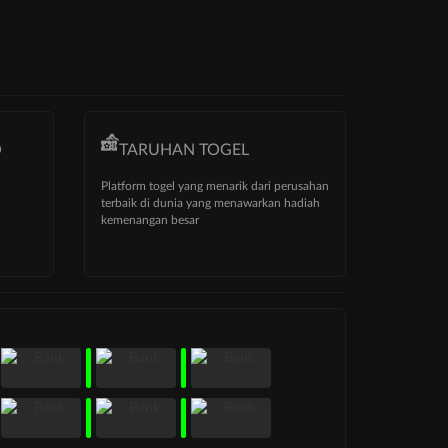
O
TARUHAN TOGEL
Platform togel yang menarik dari perusahan
terbaik di dunia yang menawarkan hadiah
kemenangan besar