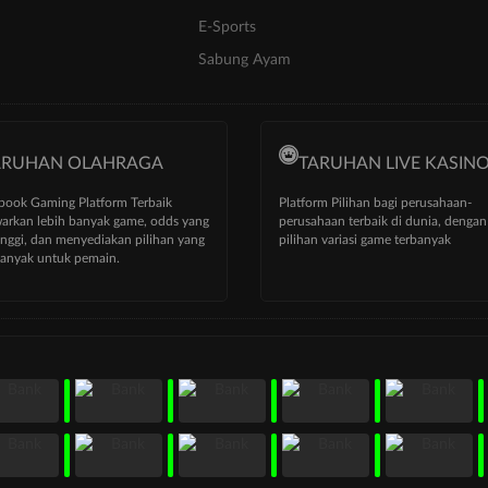
E-Sports
Sabung Ayam
ARUHAN OLAHRAGA
TARUHAN LIVE KASIN
book Gaming Platform Terbaik
Platform Pilihan bagi perusahaan-
rkan lebih banyak game, odds yang
perusahaan terbaik di dunia, dengan
tinggi, dan menyediakan pilihan yang
pilihan variasi game terbanyak
banyak untuk pemain.