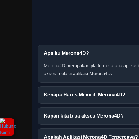
Apa itu Merona4D?
Merona4D merupakan platform sarana aplikasi
akses melalui aplikasi Merona4D.
Kenapa Harus Memilih Merona4D?
Kapan kita bisa akses Merona4D?
Apakah Aplikasi Merona4D Terpercaya?