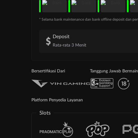
* Selama bank maintenance dan bank offline deposit dan pen
Deposit
Rata-rata 3 Menit
Bersertifikasi Dari
Tanggung Jawab Bermain
Platform Penyedia Layanan
Slots