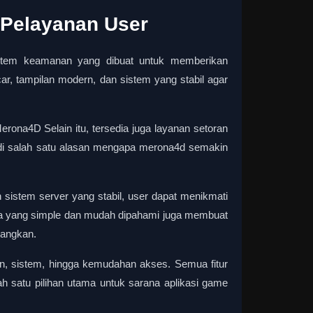
 Pelayanan User
sistem keamanan yang dibuat untuk memberikan
, tampilan modern, dan sistem yang stabil agar
erona4D Selain itu, tersedia juga layanan setoran
di salah satu alasan mengapa merona4d semakin
sistem server yang stabil, user dapat menikmati
muka yang simple dan mudah dipahami juga membuat
nangkan.
n, sistem, hingga kemudahan akses. Semua fitur
h satu pilihan utama untuk sarana aplikasi game