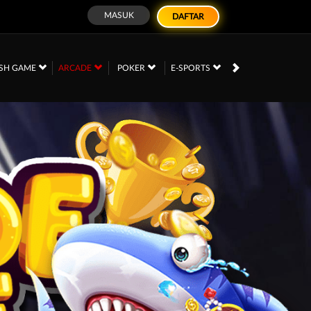
MASUK
DAFTAR
SH GAME
ARCADE
POKER
E-SPORTS
SABUNG AYAM