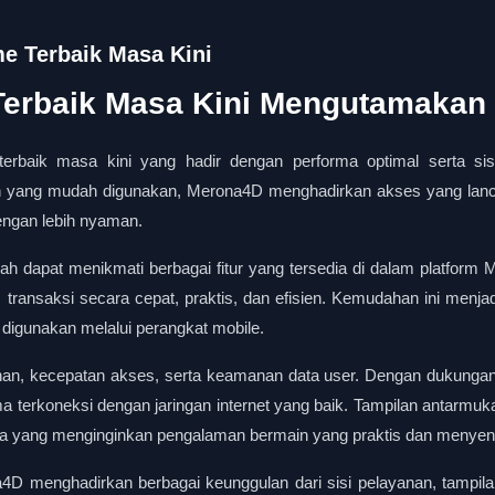
me Terbaik Masa Kini
 Terbaik Masa Kini Mengutamakan
 terbaik masa kini yang hadir dengan performa optimal serta 
n yang mudah digunakan, Merona4D menghadirkan akses yang lancar
ngan lebih nyaman.
ah dapat menikmati berbagai fitur yang tersedia di dalam platform M
nsaksi secara cepat, praktis, dan efisien. Kemudahan ini menja
 digunakan melalui perangkat mobile.
an, kecepatan akses, serta keamanan data user. Dengan dukungan 
ma terkoneksi dengan jaringan internet yang baik. Tampilan antar
na yang menginginkan pengalaman bermain yang praktis dan menye
4D menghadirkan berbagai keunggulan dari sisi pelayanan, tampila