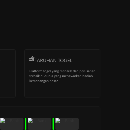
O
TARUHAN TOGEL
Platform togel yang menarik dari perusahan
terbaik di dunia yang menawarkan hadiah
kemenangan besar