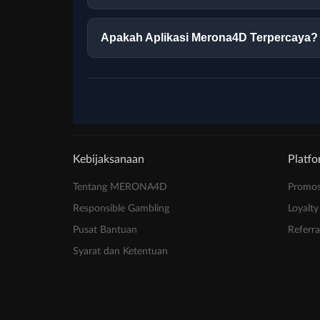
Apakah Aplikasi Merona4D Terpercaya?
Kebijaksanaan
Platf
Tentang MERONA4D
Promos
Responsible Gambling
Loyalty
Pusat Bantuan
Referra
Syarat dan Ketentuan