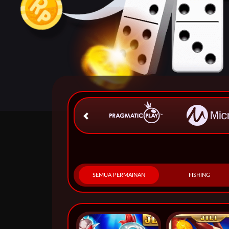
SEMUA PERMAINAN
FISHING