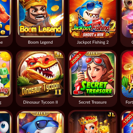
ne
Boom Legend
Jackpot Fishing 2
g
Dinosaur Tycoon II
Secret Treasure
For