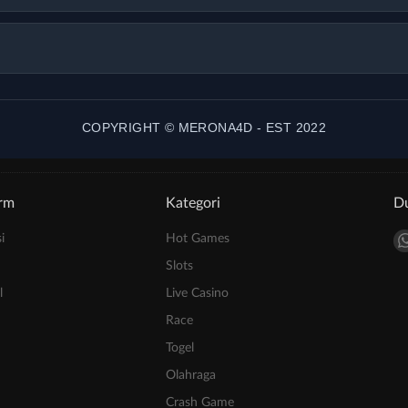
COPYRIGHT © MERONA4D - EST 2022
orm
Kategori
D
i
Hot Games
Slots
l
Live Casino
Race
Togel
Olahraga
Crash Game