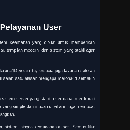
 Pelayanan User
sistem keamanan yang dibuat untuk memberikan
, tampilan modern, dan sistem yang stabil agar
erona4D Selain itu, tersedia juga layanan setoran
di salah satu alasan mengapa merona4d semakin
sistem server yang stabil, user dapat menikmati
muka yang simple dan mudah dipahami juga membuat
nangkan.
n, sistem, hingga kemudahan akses. Semua fitur