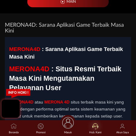
MAIN
MERONA4D: Sarana Aplikasi Game Terbaik Masa
Kini
MERONA4D
: Sarana Aplikasi Game Terbaik
Masa Kini
MERONA4D
: Situs Resmi Terbaik
Masa Kini Mengutamakan
Pelayanan User
INFO HOKI !
MERONA4D
atau
MERONA 4D
situs terbaik masa kini yang
hadir dengan performa optimal serta sistem keamanan yang
dibuat untuk memberikan kenyamanan kepada setiap user.
Melalui layanan yang mudah digunakan, MERONA4D
menghadirkan akses yang lancar, tampilan modern, dan
Beranda
Promosi
Masuk
Hub. Kami
Akun Saya