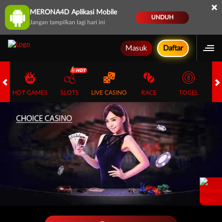
×
MERONA4D Aplikasi Mobile
UNDUH
Jangan tampilkan lagi hari ini
Masuk
Daftar
HOT GAMES
SLOTS
LIVE CASINO
RACE
TOGEL
OL