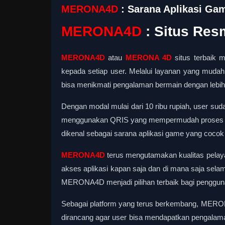
MERONA4D
: Sarana Aplikasi Ga
MERONA4D
: Situs Re
MERONA4D
atau
MERONA 4D
situs terbaik
kepada setiap user. Melalui layanan yang muda
bisa menikmati pengalaman bermain dengan lebi
Dengan modal mulai dari 10 ribu rupiah, user sud
menggunakan QRIS yang mempermudah proses tra
dikenal sebagai sarana aplikasi game yang cocok
MERONA4D
terus mengutamakan kualitas pelay
akses aplikasi kapan saja dan di mana saja sela
MERONA4D menjadi pilihan terbaik bagi penggu
Sebagai platform yang terus berkembang, MERONA
dirancang agar user bisa mendapatkan pengalama