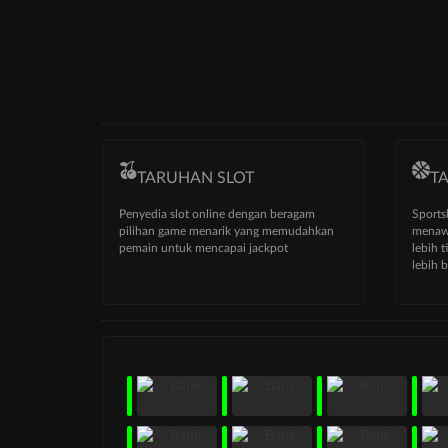
TARUHAN SLOT
T
Penyedia slot online dengan beragam
Sports
pilihan game menarik yang memudahkan
menawa
pemain untuk mencapai jackpot
lebih 
lebih 