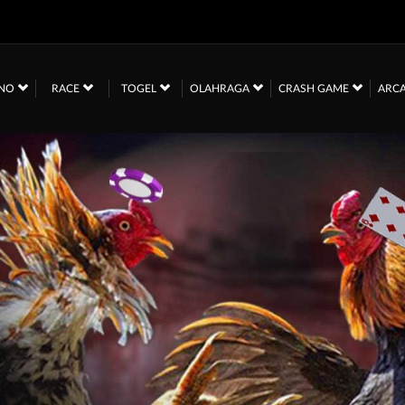
INO
RACE
TOGEL
OLAHRAGA
CRASH GAME
ARC