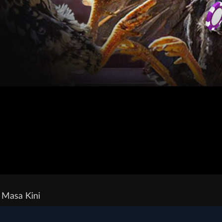
 Masa Kini