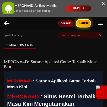
×
MERONA4D Aplikasi Mobile
UNDUH
Jangan tampilkan lagi hari ini
Masuk
Daftar
Spade Gaming
SEMUA PERMAINAN
MERONA4D: Sarana Aplikasi Game Terbaik Masa
Kini
MERONA4D
: Sarana Aplikasi Game Terbaik
Masa Kini
MERONA4D
: Situs Resmi Terbaik
Masa Kini Mengutamakan