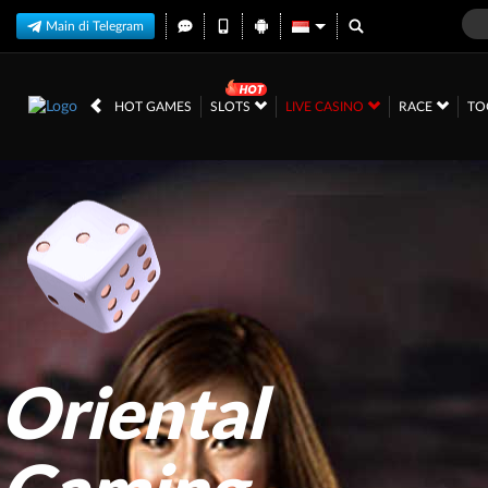
Main di Telegram
HOT GAMES
SLOTS
LIVE CASINO
RACE
TO
Oriental