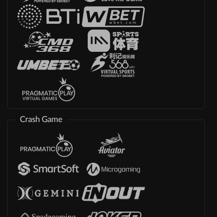
Crash Game