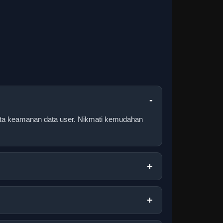
rta keamanan data user. Nikmati kemudahan