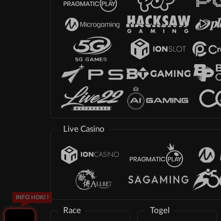
Live Casino
INFO HOKI !
Race
Togel