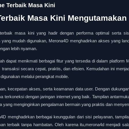
me Terbaik Masa Kini
 Terbaik Masa Kini Mengutamakan
 terbaik masa kini yang hadir dengan performa optimal serta 
n yang mudah digunakan, Merona4D menghadirkan akses yang lancar
ngan lebih nyaman.
ah dapat menikmati berbagai fitur yang tersedia di dalam platform M
nsaksi secara cepat, praktis, dan efisien. Kemudahan ini menja
 digunakan melalui perangkat mobile.
an, kecepatan akses, serta keamanan data user. Dengan dukungan 
ma terkoneksi dengan jaringan internet yang baik. Tampilan antar
na yang menginginkan pengalaman bermain yang praktis dan menye
4D menghadirkan berbagai keunggulan dari sisi pelayanan, tampila
n terbaik tanpa hambatan. Oleh karena itu,merona4d menjadi sala