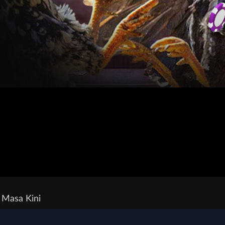
 Masa Kini