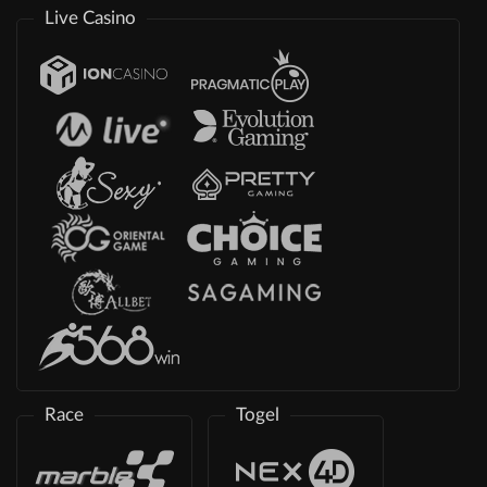
Live Casino
Race
Togel