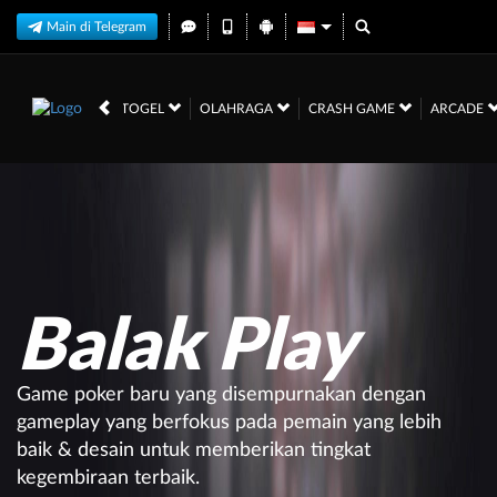
Main di Telegram
INO
RACE
TOGEL
OLAHRAGA
CRASH GAME
ARCADE
Balak Play
Game poker baru yang disempurnakan dengan
gameplay yang berfokus pada pemain yang lebih
baik & desain untuk memberikan tingkat
kegembiraan terbaik.