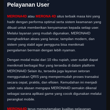
Pelayanan User
MERONA4D
atau
MERONA 4D
situs terbaik masa kini yang
hadir dengan performa optimal serta sistem keamanan yang
dibuat untuk memberikan kenyamanan kepada setiap user.
Melalui layanan yang mudah digunakan, MERONA4D
menghadirkan akses yang lancar, tampilan modern, dan
sistem yang stabil agar pengguna bisa menikmati
pengalaman bermain dengan lebih nyaman.
Dengan modal mulai dari 10 ribu rupiah, user sudah dapat
menikmati berbagai fitur yang tersedia di dalam platform
MERONA4D Selain itu, tersedia juga layanan setoran
menggunakan QRIS yang mempermudah proses transaksi
secara cepat, praktis, dan efisien. Kemudahan ini menjadi
salah satu alasan mengapa MERONA4D semakin dikenal
sebagai sarana aplikasi game yang cocok digunakan melalui
perangkat mobile.
MERONA4D
terus mengutamakan kualitas pelayanan,