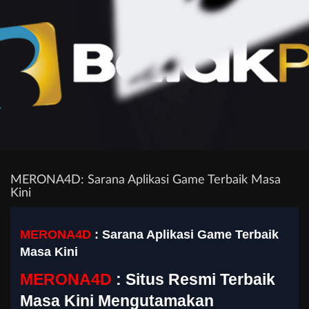
MERONA4D: Sarana Aplikasi Game Terbaik Masa
Kini
MERONA4D
: Sarana Aplikasi Game Terbaik
Masa Kini
MERONA4D
: Situs Resmi Terbaik
Masa Kini Mengutamakan