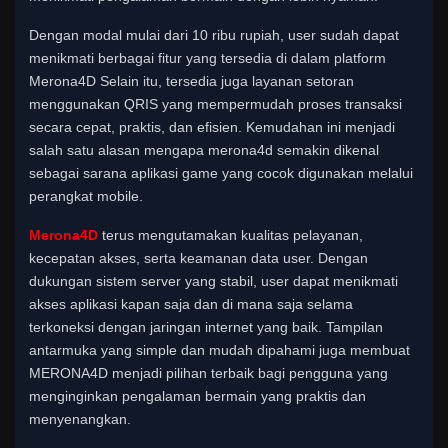
Dengan modal mulai dari 10 ribu rupiah, user sudah dapat
menikmati berbagai fitur yang tersedia di dalam platform
Merona4D Selain itu, tersedia juga layanan setoran
menggunakan QRIS yang mempermudah proses transaksi
secara cepat, praktis, dan efisien. Kemudahan ini menjadi
salah satu alasan mengapa merona4d semakin dikenal
sebagai sarana aplikasi game yang cocok digunakan melalui
perangkat mobile.
Merona4D
terus mengutamakan kualitas pelayanan,
kecepatan akses, serta keamanan data user. Dengan
dukungan sistem server yang stabil, user dapat menikmati
akses aplikasi kapan saja dan di mana saja selama
terkoneksi dengan jaringan internet yang baik. Tampilan
antarmuka yang simple dan mudah dipahami juga membuat
MERONA4D menjadi pilihan terbaik bagi pengguna yang
menginginkan pengalaman bermain yang praktis dan
menyenangkan.