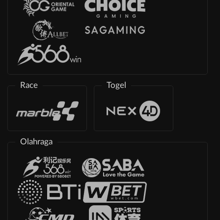
Race
Togel
Olahraga