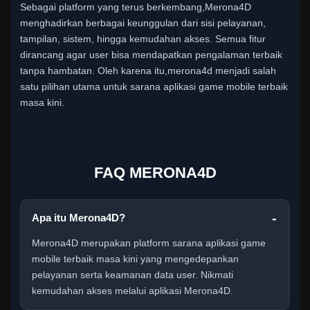
Sebagai platform yang terus berkembang,Merona4D
menghadirkan berbagai keunggulan dari sisi pelayanan,
tampilan, sistem, hingga kemudahan akses. Semua fitur
dirancang agar user bisa mendapatkan pengalaman terbaik
tanpa hambatan. Oleh karena itu,merona4d menjadi salah
satu pilihan utama untuk sarana aplikasi game mobile terbaik
masa kini.
FAQ MERONA4D
Apa itu Merona4D?
Merona4D merupakan platform sarana aplikasi game
mobile terbaik masa kini yang mengedepankan
pelayanan serta keamanan data user. Nikmati
kemudahan akses melalui aplikasi Merona4D.