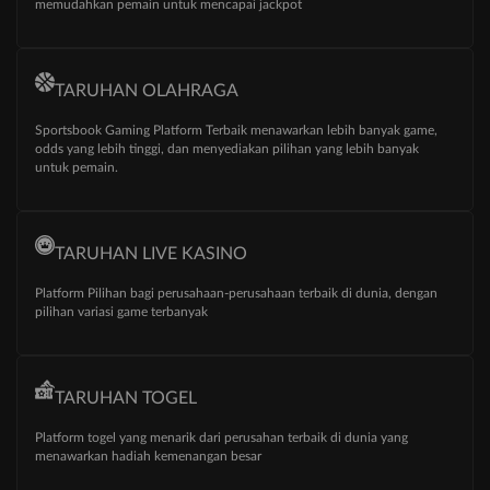
memudahkan pemain untuk mencapai jackpot
TARUHAN OLAHRAGA
Sportsbook Gaming Platform Terbaik menawarkan lebih banyak game,
odds yang lebih tinggi, dan menyediakan pilihan yang lebih banyak
untuk pemain.
TARUHAN LIVE KASINO
Platform Pilihan bagi perusahaan-perusahaan terbaik di dunia, dengan
pilihan variasi game terbanyak
TARUHAN TOGEL
Platform togel yang menarik dari perusahan terbaik di dunia yang
menawarkan hadiah kemenangan besar