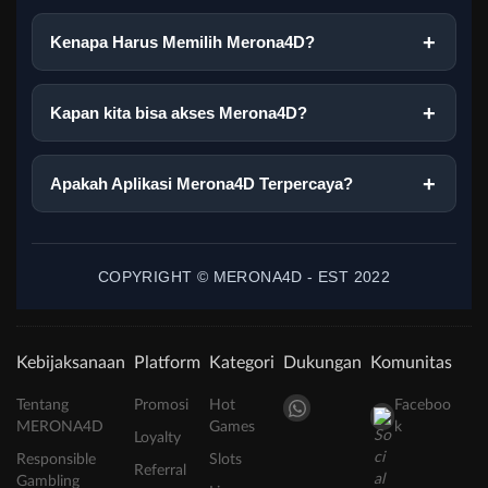
Kenapa Harus Memilih Merona4D?
Kapan kita bisa akses Merona4D?
Apakah Aplikasi Merona4D Terpercaya?
COPYRIGHT © MERONA4D - EST 2022
Kebijaksanaan
Platform
Kategori
Dukungan
Komunitas
Tentang
Promosi
Hot
Faceboo
MERONA4D
Games
k
Loyalty
Responsible
Slots
Referral
Gambling