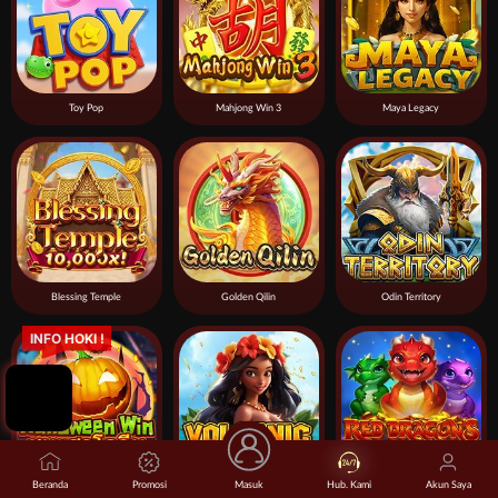
Toy Pop
Mahjong Win 3
Maya Legacy
Blessing Temple
Golden Qilin
Odin Territory
INFO HOKI !
Beranda
Promosi
Masuk
Hub. Kami
Akun Saya
Halloween Win
Volcanic Legend
Red Dragon’s Treasure