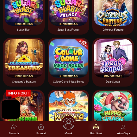
Sugar Blast
Sugar Blast Frenzy
Olympus Fortune
Cleopatra's Treasure
Colour Game Mega Bonus
Dear Senpai
INFO HOKI !
Beranda
Promosi
Masuk
Hub. Kami
Akun Saya
Aztec Rush Bonanza
HEAVENLY FEAST WITH WUKONG
Hippo Splash