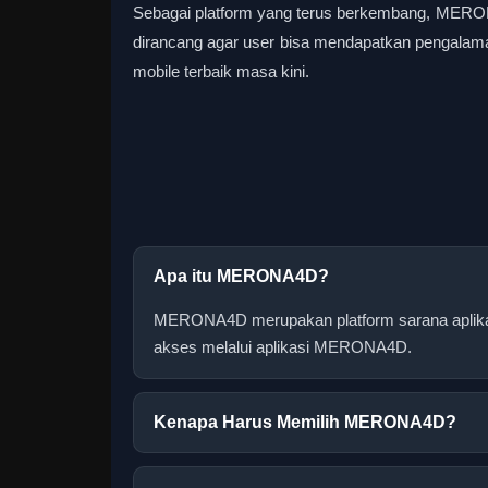
Sebagai platform yang terus berkembang, MERONA
dirancang agar user bisa mendapatkan pengalama
mobile terbaik masa kini.
Apa itu MERONA4D?
MERONA4D merupakan platform sarana aplikas
akses melalui aplikasi MERONA4D.
Kenapa Harus Memilih MERONA4D?