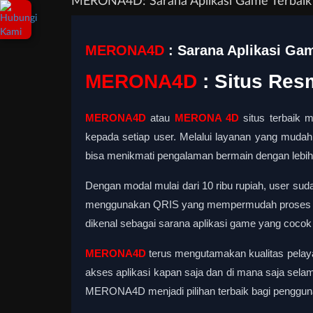
MERONA4D: Sarana Aplikasi Game Terbaik
MERONA4D
: Sarana Aplikasi Ga
MERONA4D
: Situs Re
MERONA4D
atau
MERONA 4D
situs terbaik
kepada setiap user. Melalui layanan yang muda
bisa menikmati pengalaman bermain dengan lebi
Dengan modal mulai dari 10 ribu rupiah, user sud
menggunakan QRIS yang mempermudah proses tra
dikenal sebagai sarana aplikasi game yang cocok
MERONA4D
terus mengutamakan kualitas pelay
akses aplikasi kapan saja dan di mana saja sela
MERONA4D menjadi pilihan terbaik bagi penggu