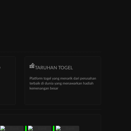
O
TARUHAN TOGEL
Platform togel yang menarik dari perusahan
terbaik di dunia yang menawarkan hadiah
kemenangan besar