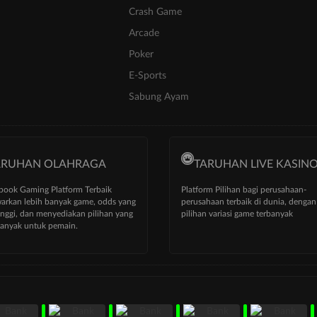
Crash Game
Arcade
Poker
E-Sports
Sabung Ayam
ARUHAN OLAHRAGA
TARUHAN LIVE KASIN
book Gaming Platform Terbaik
Platform Pilihan bagi perusahaan-
rkan lebih banyak game, odds yang
perusahaan terbaik di dunia, dengan
tinggi, dan menyediakan pilihan yang
pilihan variasi game terbanyak
banyak untuk pemain.