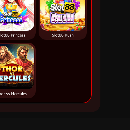
lot88 Princess
Slot88 Rush
hor vs Hercules