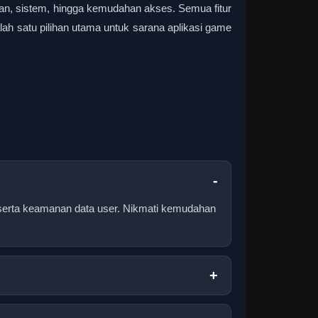
an, sistem, hingga kemudahan akses. Semua fitur
h satu pilihan utama untuk sarana aplikasi game
erta keamanan data user. Nikmati kemudahan