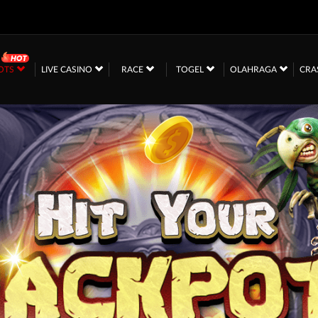
OTS
LIVE CASINO
RACE
TOGEL
OLAHRAGA
CRA