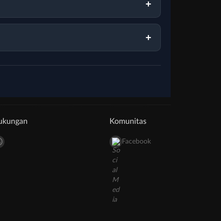
ukungan
Komunitas
Facebook