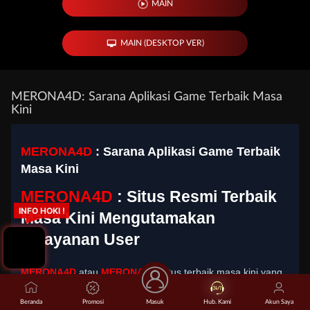
MAIN
MAIN (DESKTOP VER)
MERONA4D: Sarana Aplikasi Game Terbaik Masa
Kini
MERONA4D
: Sarana Aplikasi Game Terbaik
Masa Kini
MERONA4D
: Situs Resmi Terbaik
INFO HOKI !
Masa Kini Mengutamakan
Pelayanan User
MERONA4D
atau
MERONA 4D
situs terbaik masa kini yang
hadir dengan performa optimal serta sistem keamanan yang
dibuat untuk memberikan kenyamanan kepada setiap user.
Beranda
Promosi
Masuk
Hub. Kami
Akun Saya