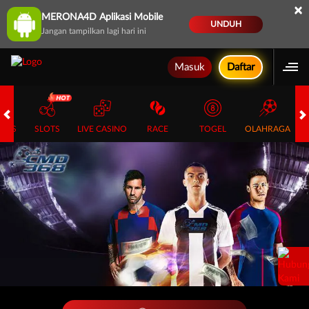
×
MERONA4D Aplikasi Mobile
UNDUH
Jangan tampilkan lagi hari ini
Masuk
Daftar
MES
SLOTS
LIVE CASINO
RACE
TOGEL
OLAHRAGA
CR