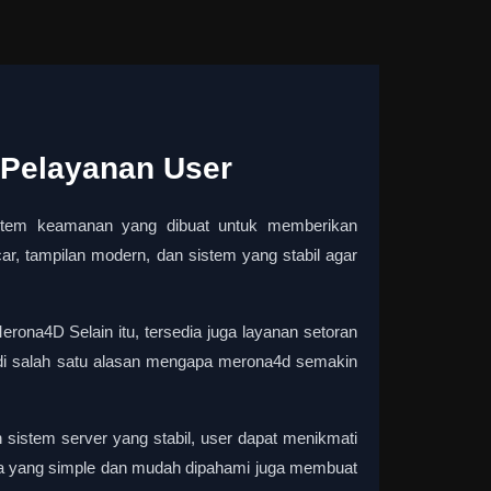
 Pelayanan User
sistem keamanan yang dibuat untuk memberikan
, tampilan modern, dan sistem yang stabil agar
erona4D Selain itu, tersedia juga layanan setoran
di salah satu alasan mengapa merona4d semakin
sistem server yang stabil, user dapat menikmati
muka yang simple dan mudah dipahami juga membuat