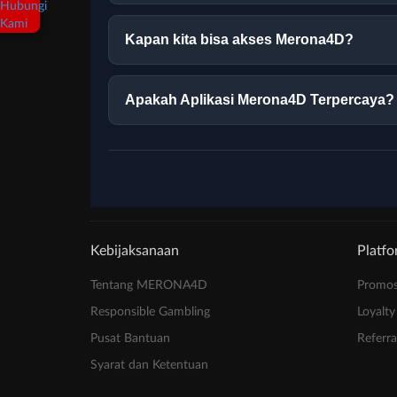
Kapan kita bisa akses Merona4D?
Apakah Aplikasi Merona4D Terpercaya?
Kebijaksanaan
Platf
Tentang MERONA4D
Promos
Responsible Gambling
Loyalty
Pusat Bantuan
Referra
Syarat dan Ketentuan