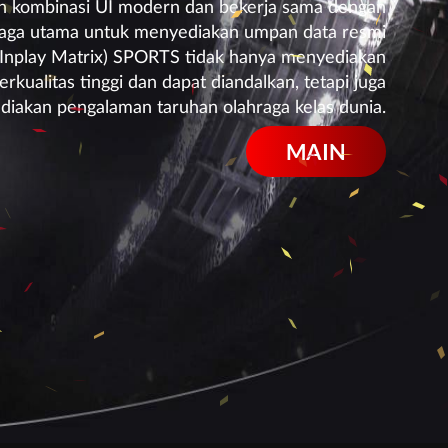
n kombinasi UI modern dan bekerja sama dengan
raga utama untuk menyediakan umpan data resmi
 (Inplay Matrix) SPORTS tidak hanya menyediakan
rkualitas tinggi dan dapat diandalkan, tetapi juga
iakan pengalaman taruhan olahraga kelas dunia.
MAIN