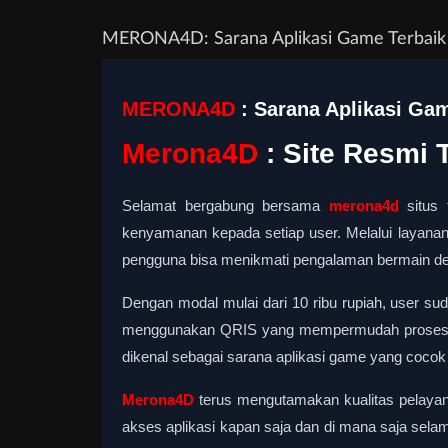
MERONA4D: Sarana Aplikasi Game Terbaik
MERONA4D
: Sarana Aplikasi Ga
Merona4D
: Site Resmi
Selamat bergabung bersama
merona4d
situs
kenyamanan kepada setiap user. Melalui layana
pengguna bisa menikmati pengalaman bermain de
Dengan modal mulai dari 10 ribu rupiah, user sud
menggunakan QRIS yang mempermudah proses tra
dikenal sebagai sarana aplikasi game yang cocok
Merona4D
terus mengutamakan kualitas pelayan
akses aplikasi kapan saja dan di mana saja sela