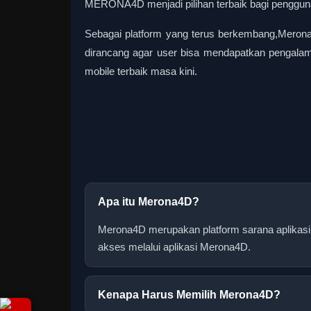
MERONA4D menjadi pilihan terbaik bagi penggu
Sebagai platform yang terus berkembang,Merona
dirancang agar user bisa mendapatkan pengalama
mobile terbaik masa kini.
Apa itu Merona4D?
Merona4D merupakan platform sarana aplikasi
akses melalui aplikasi Merona4D.
Kenapa Harus Memilih Merona4D?