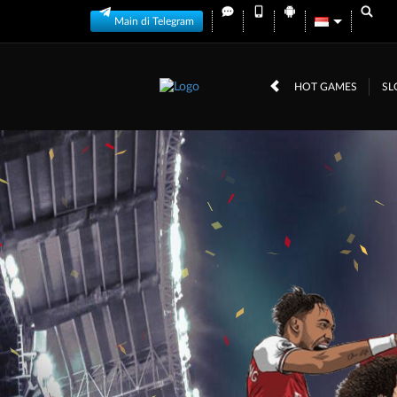
Main di Telegram
HOT GAMES
SL