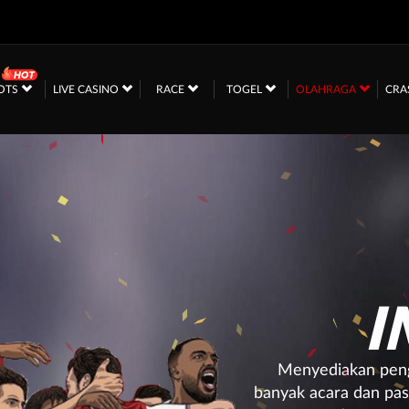
OTS
LIVE CASINO
RACE
TOGEL
OLAHRAGA
CRA
I
Menyediakan peng
banyak acara dan pasa