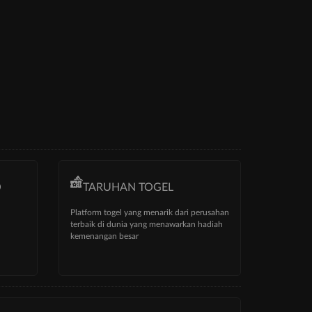
O
TARUHAN TOGEL
Platform togel yang menarik dari perusahan
terbaik di dunia yang menawarkan hadiah
kemenangan besar