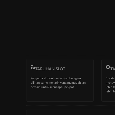
TARUHAN SLOT
T
Penyedia slot online dengan beragam
Sports
pilihan game menarik yang memudahkan
menawa
pemain untuk mencapai jackpot
lebih 
lebih 