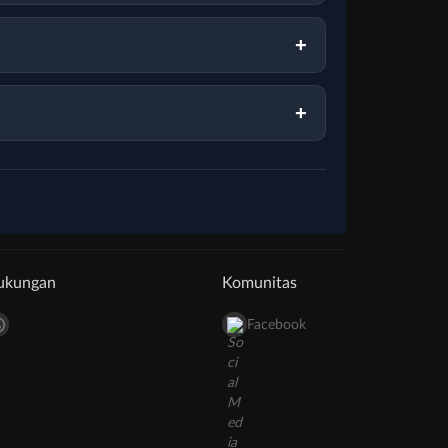
ukungan
Komunitas
Facebook