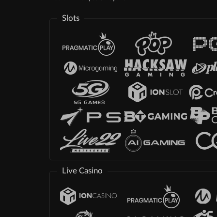
Slots
Live Casino