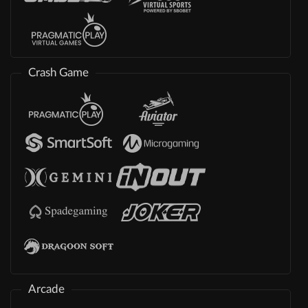
Crash Game
Arcade