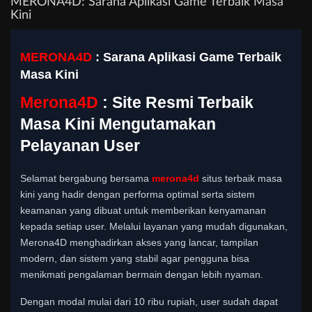
MERONA4D: Sarana Aplikasi Game Terbaik Masa
Kini
MERONA4D
: Sarana Aplikasi Game Terbaik
Masa Kini
Merona4D
: Site Resmi Terbaik
Masa Kini Mengutamakan
Pelayanan User
Selamat bergabung bersama
merona4d
situs terbaik masa
kini yang hadir dengan performa optimal serta sistem
keamanan yang dibuat untuk memberikan kenyamanan
kepada setiap user. Melalui layanan yang mudah digunakan,
Merona4D menghadirkan akses yang lancar, tampilan
modern, dan sistem yang stabil agar pengguna bisa
menikmati pengalaman bermain dengan lebih nyaman.
Dengan modal mulai dari 10 ribu rupiah, user sudah dapat