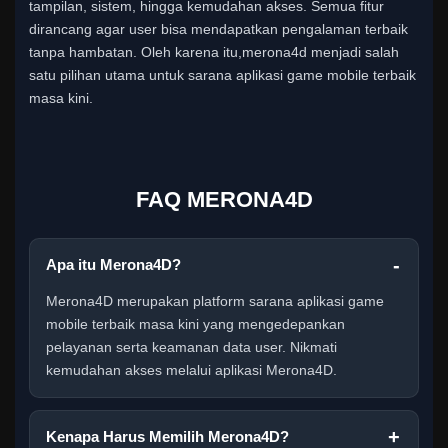
tampilan, sistem, hingga kemudahan akses. Semua fitur
dirancang agar user bisa mendapatkan pengalaman terbaik
tanpa hambatan. Oleh karena itu,merona4d menjadi salah
satu pilihan utama untuk sarana aplikasi game mobile terbaik
masa kini.
FAQ MERONA4D
Apa itu Merona4D?
Merona4D merupakan platform sarana aplikasi game
mobile terbaik masa kini yang mengedepankan
pelayanan serta keamanan data user. Nikmati
kemudahan akses melalui aplikasi Merona4D.
Kenapa Harus Memilih Merona4D?