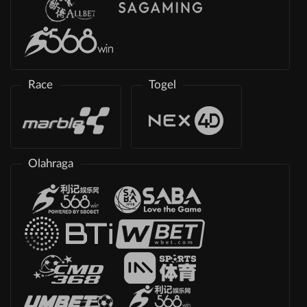
Race
Togel
Olahraga