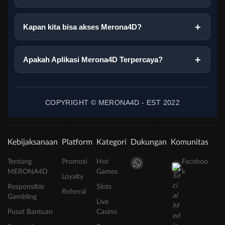
Kapan kita bisa akses Merona4D?
Apakah Aplikasi Merona4D Terpercaya?
COPYRIGHT © MERONA4D - EST 2022
Kebijaksanaan
Platform
Kategori
Dukungan
Komunitas
Tentang
Promosi
Hot
Faceboo
MERONA4D
Games
k
Loyalty
Responsible
Slots
Referral
Gambling
Live
Pusat Bantuan
Casino