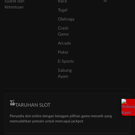
Syarat dan
Race
Ketentuan
Togel
Olahraga
Crash
Game
Arcade
Poker
E-Sports
Sabung
Ayam
TARUHAN SLOT
Penyedia slot online dengan beragam pilihan game menarik yang
memudahkan pemain untuk mencapai jackpot