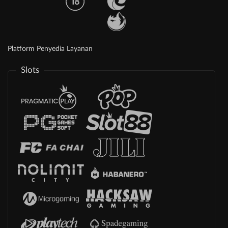
Platform Penyedia Layanan
Slots