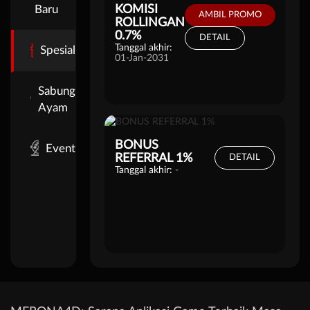
Baru
KOMISI
AMBIL PROMO
ROLLINGAN
0.7%
DETAIL
Tanggal akhir:
Spesial
01-Jan-2031
Sabung
Ayam
BONUS
Event
REFERRAL 1%
DETAIL
Tanggal akhir:
-