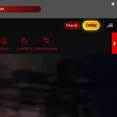
×
UH
Masuk
Daftar
POKER
E-SPORTS
SABUNG AYAM