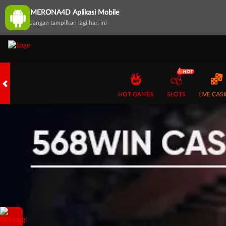
MERONA4D Aplikasi Mobile
Jangan tampilkan lagi hari ini
HOT GAMES
SLOTS
LIVE CAS