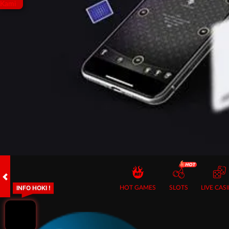
INFO HOKI !
HOT GAMES
SLOTS
LIVE CAS