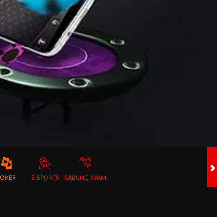
POKER
E-SPORTS
SABUNG AYAM