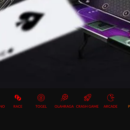
INO
RACE
TOGEL
OLAHRAGA
CRASH GAME
ARCADE