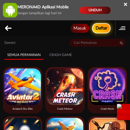
×
MERONA4D Aplikasi Mobile
UNDUH
Jangan tampilkan lagi hari ini
Masuk
Daftar
Gemini
SEMUA PERMAINAN
CRASH GAME
Aviator2-Sky Elite
Crash Meteor
Crash Neon