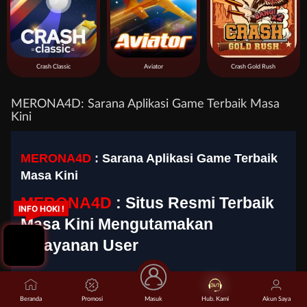
Crash Classic
Aviator
Crash Gold Rush
MERONA4D: Sarana Aplikasi Game Terbaik Masa
Kini
MERONA4D
: Sarana Aplikasi Game Terbaik
Masa Kini
MERONA4D
: Situs Resmi Terbaik
INFO HOKI !
Masa Kini Mengutamakan
Pelayanan User
MERONA4D
atau
MERONA 4D
situs terbaik masa kini yang
hadir dengan performa optimal serta sistem keamanan yang
Beranda
Promosi
Masuk
Hub. Kami
Akun Saya