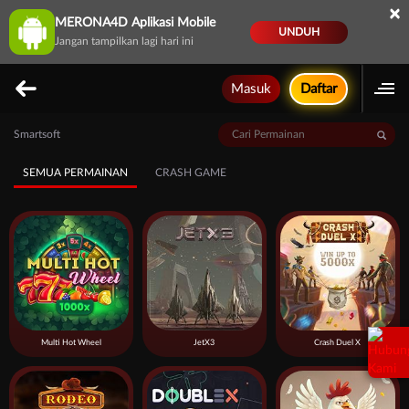
×
MERONA4D Aplikasi Mobile
UNDUH
Jangan tampilkan lagi hari ini
Masuk
Daftar
Smartsoft
SEMUA PERMAINAN
CRASH GAME
Multi Hot Wheel
JetX3
Crash Duel X