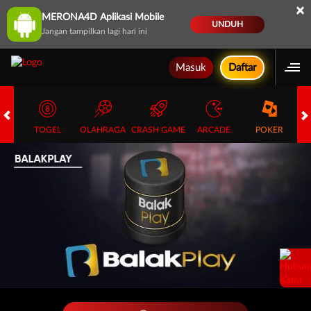
×
MERONA4D Aplikasi Mobile
UNDUH
Jangan tampilkan lagi hari ini
Masuk
Daftar
E
TOGEL
OLAHRAGA
CRASH GAME
ARCADE
POKER
E