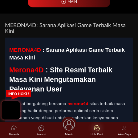
MAIN
MERONA4D: Sarana Aplikasi Game Terbaik Masa
Kini
MERONA4D
: Sarana Aplikasi Game Terbaik
Masa Kini
Merona4D
: Site Resmi Terbaik
Masa Kini Mengutamakan
Pelayanan User
INFO HOKI !
Selamat bergabung bersama
merona4d
situs terbaik masa
kini yang hadir dengan performa optimal serta sistem
keamanan yang dibuat untuk memberikan kenyamanan
kepada setiap user. Melalui layanan yang mudah digunakan,
Merona4D menghadirkan akses yang lancar, tampilan
Beranda
Promosi
Masuk
Hub. Kami
Akun Saya