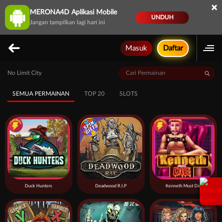
×
MERONA4D Aplikasi Mobile
UNDUH
Jangan tampilkan lagi hari ini
Masuk
Daftar
No Limit City
SEMUA PERMAINAN
TOP 20
SLOTS
Duck Hunters
Deadwood R.I.P
Kenneth Must Die