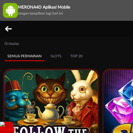
MERONA4D Aplikasi Mobile
Jangan tampilkan lagi hari ini
Octoplay
SEMUA PERMAINAN
SLOTS
TOP 20