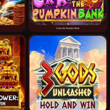
Crack the Pumpkin Bank