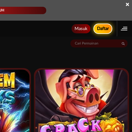
×
UH
Masuk
Daftar