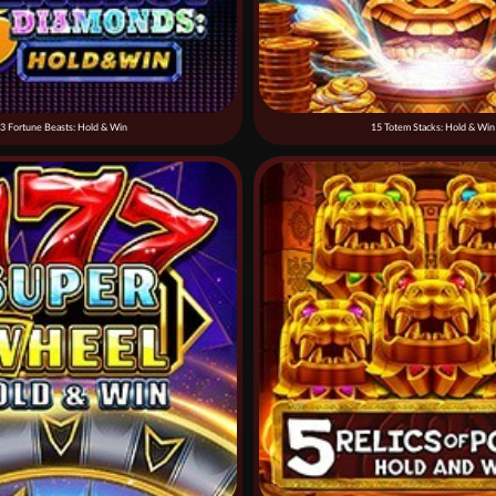
3 Fortune Beasts: Hold & Win
15 Totem Stacks: Hold & Win