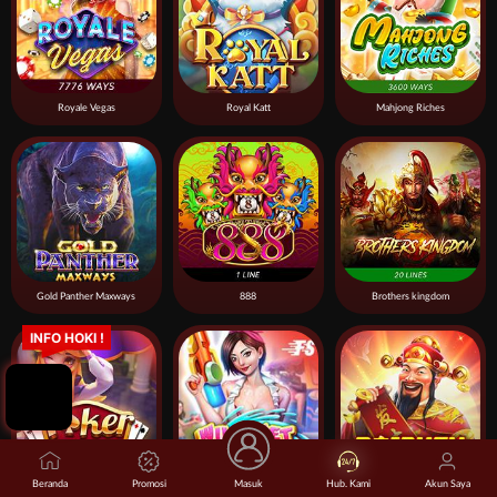
Royale Vegas
Royal Katt
Mahjong Riches
Gold Panther Maxways
888
Brothers kingdom
INFO HOKI !
Beranda
Promosi
Masuk
Hub. Kami
Akun Saya
Poker Ways
Wild Wet Win
Caishen