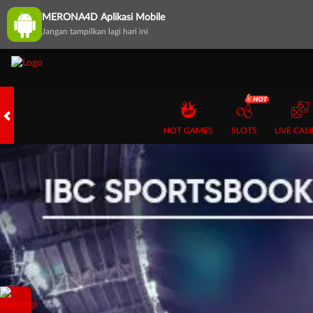
MERONA4D Aplikasi Mobile
Jangan tampilkan lagi hari ini
HOT GAMES
SLOTS
LIVE CAS