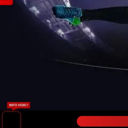
INFO HOKI !