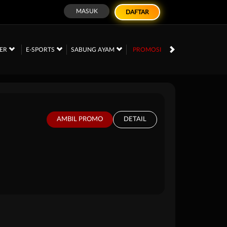
MASUK
DAFTAR
PROMOSI
KER
E-SPORTS
SABUNG AYAM
AMBIL PROMO
DETAIL