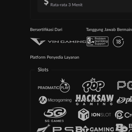
Rata-rata 3 Menit
Bersertifikasi Dari
Tanggung Jawab Bermain
Platform Penyedia Layanan
Slots