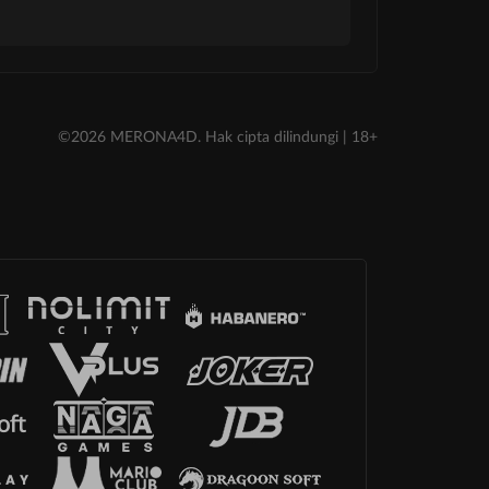
©2026 MERONA4D. Hak cipta dilindungi | 18+