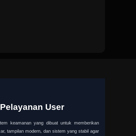
 Pelayanan User
sistem keamanan yang dibuat untuk memberikan
, tampilan modern, dan sistem yang stabil agar