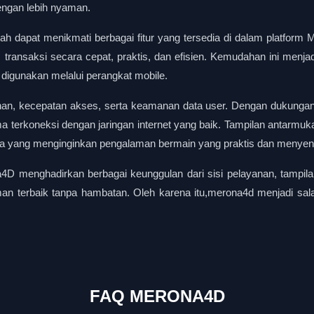
ngan lebih nyaman.
ah dapat menikmati berbagai fitur yang tersedia di dalam platform M
nsaksi secara cepat, praktis, dan efisien. Kemudahan ini menja
 digunakan melalui perangkat mobile.
an, kecepatan akses, serta keamanan data user. Dengan dukungan 
ma terkoneksi dengan jaringan internet yang baik. Tampilan antar
na yang menginginkan pengalaman bermain yang praktis dan menye
4D menghadirkan berbagai keunggulan dari sisi pelayanan, tampila
n terbaik tanpa hambatan. Oleh karena itu,merona4d menjadi sala
FAQ MERONA4D