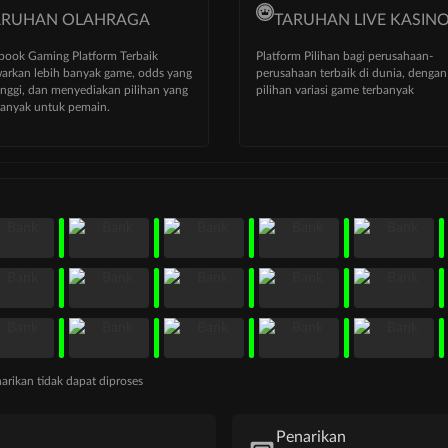
ARUHAN OLAHRAGA
TARUHAN LIVE KASIN
book Gaming Platform Terbaik
Platform Pilihan bagi perusahaan-
rkan lebih banyak game, odds yang
perusahaan terbaik di dunia, dengan
tinggi, dan menyediakan pilihan yang
pilihan variasi game terbanyak
banyak untuk pemain.
arikan tidak dapat diproses
Penarikan