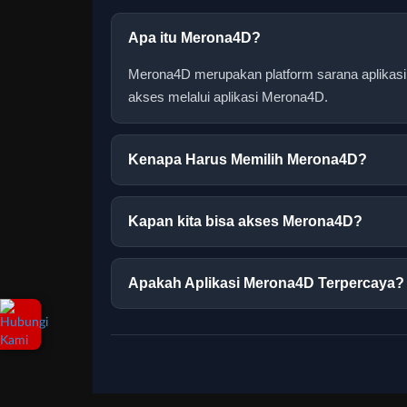
Apa itu Merona4D?
Merona4D merupakan platform sarana aplikasi
akses melalui aplikasi Merona4D.
Kenapa Harus Memilih Merona4D?
Kapan kita bisa akses Merona4D?
Apakah Aplikasi Merona4D Terpercaya?