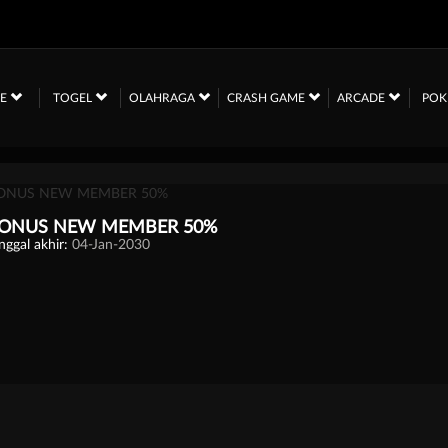
CE
TOGEL
OLAHRAGA
CRASH GAME
ARCADE
PO
ONUS NEW MEMBER 50%
nggal akhir:
04-Jan-2030