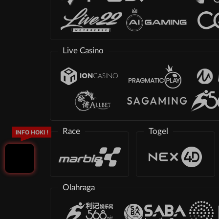
Live Casino
Race
Togel
INFO HOKI !
Olahraga